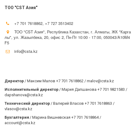
TOO "CST Азия"
+7 701 7618862
,
+7 727 3513402
ТОО "CST Азия"
,
Республика Казахстан
,
г. Алматы, ЖК "Карга
лы", ​ул. Жазылбека, 20, офис 2
,
Пн-Пт 10:00 - 17:00
,
050043/A10M4
F5
info@csta.kz
Директор
 / Максим Малов +7 701 7618862 / malov@csta.kz
Исполнительный директор
 / Мария Дапшанова +7 701 9821583 / 
dapshanova@csta.kz
Техничесикй директор
 / Валерий Власов +7 701 7618863 / 
vlasov@csta.kz
Бухгалтерия
 / Марина Вишневская +7 701 7618864 / 
account@csta.kz