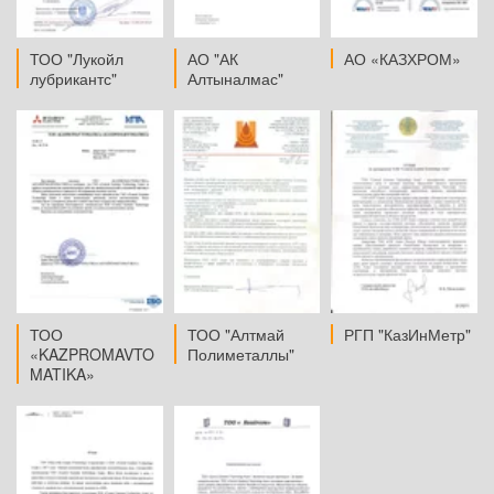
АО «КАЗХРОМ»
АО "АК
ТОО "Лукойл
Алтыналмас"
лубрикантс"
РГП "КазИнМетр"
ТОО "Алтмай
ТОО
Полиметаллы"
«KAZPROMAVTO
MATIKA»