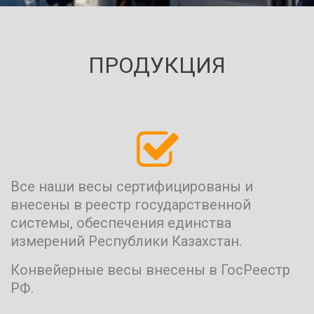
ПРОДУКЦИЯ
АВТОМОБИЛЬНЫЕ
ВЕСЫ
Все наши весы сертифицированы и 
Различные модификации и
внесены в реестр государственной 
решения для взвешивания всех
системы, обеспечения единства 
существующих типов грузовых
измерений Республики Казахстан.
автомобилей.
Конвейерные весы внесены в ГосРеестр 
ЗАПРОСИТЬ КП
РФ.