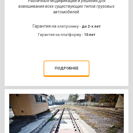
Различные модификации и решения для
весовых систем для статического
взвешивания всех существующих типов грузовых
и динамического взвешивания.
автомобилей.
ЗАПРОСИТЬ КП
Гарантия на
элетронику -
до
2-х лет
Гарантия на платформу -
10 лет
ПОДРОБНЕЕ