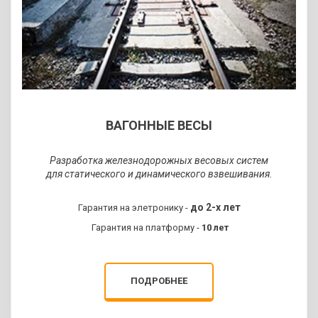
КОНВЕЙЕРНЫЕ
ВЕСЫ
Проектируем, производим и
устанавливаем в действующий
ВАГОННЫЕ ВЕСЫ
конвейер. Взвешивайте руду,
уголь, щебень, шрот, семена и
т.д.
Разработка железнодорожных весовых систем
для статического и динамического взвешивания.
ЗАПРОСИТЬ КП
до 2-х лет
Гарантия на элетронику -
Гарантия на платформу -
10 лет
ПОДРОБНЕЕ